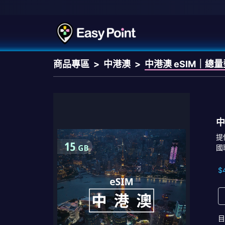
商品專區
中港澳
中港澳 eSIM｜總
中
提
國
$
目