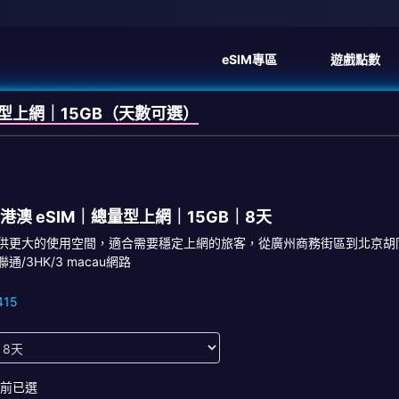
eSIM專區
遊戲點數
量型上網｜15GB（天數可選）
港澳 eSIM｜總量型上網｜15GB｜8天
供更大的使用空間，適合需要穩定上網的旅客，從廣州商務街區到北京胡同
聯通/3HK/3 macau網路
415
前已選