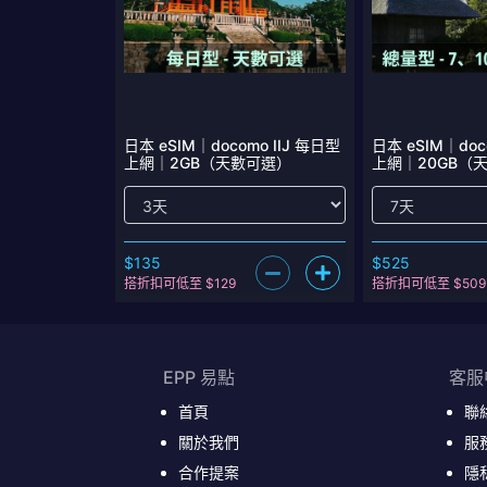
日本 eSIM｜docomo IIJ 每日型
日本 eSIM｜doc
上網｜2GB（天數可選）
上網｜20GB（
$135
$525
搭折扣可低至 $129
搭折扣可低至 $509
EPP 易點
客服
首頁
聯
關於我們
服
合作提案
隱