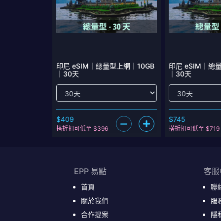
印尼 eSIM｜總量型上網｜10GB
印尼 eSIM｜總
｜30天
｜30天
$409
$745
搭折扣可低至 $396
搭折扣可低至 $719
EPP 易點
客服
首頁
聯
關於我們
服
合作提案
隱