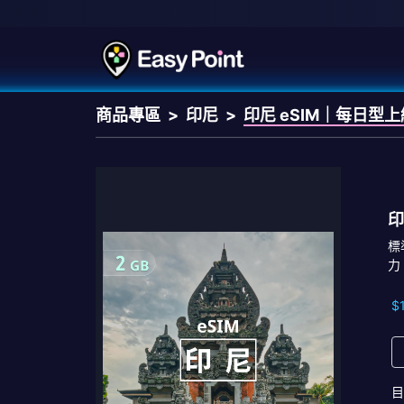
商品專區
印尼
印尼 eSIM｜每日型
印
標
力
$
目